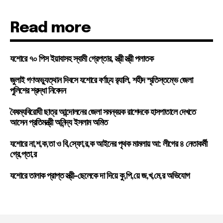
Read more
যশোরে ৭০ পিস ইয়াবাসহ স্বামী গ্রেপ্তার, স্ত্রী স্ত্রী পলাতক
জুলাই গণঅভ্যুত্থান দিবসে যশোরে বর্ণাঢ্য র‍্যালি, শহীদ স্মৃতিস্তম্ভে জেলা
পুলিশের শ্রদ্ধা নিবেদন
বৈষম্যবিরোধী ছাত্র আন্দোলনের জেলা সমন্বয়ক রাশেদকে হাসপাতালে দেখতে
আসেন প্রতিমন্ত্রী অনিন্দ্য ইসলাম অমিত
যশোরে না,শ,ক,তা ও বি,স্ফো,র,ক আইনের পৃথক মামলায় আ: লীগের ৪ নেতাকর্মী
গ্রে,প্তা,র
যশোরে তালাক প্রাপ্ত স্ত্রী-ছেলেকে দা দিয়ে কু,পি,য়ে জ,খ,মে,র অভিযোগ