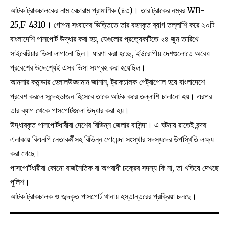
আটক ট্রাকচালকের নাম বেচারাম প্রামাণিক (৪৩)। তার ট্রাকের নম্বর WB-
25,F-4310। গোপন সংবাদের ভিত্তিতে তার বহনকৃত ব্যাগ তল্লাশি করে ২০টি
বাংলাদেশি পাসপোর্ট উদ্ধার করা হয়, যেগুলোর প্রত্যেকটিতে ২৪ জুন তারিখে
সাইবেরিয়ার ভিসা লাগানো ছিল। ধারণা করা হচ্ছে, ইউরোপীয় দেশগুলোতে অবৈধ
প্রবেশের উদ্দেশ্যেই এসব ভিসা সংগ্রহ করা হয়েছিল।
আনসার কমান্ডার হেলালউজ্জামান জানান, ট্রাকচালক পেট্রাপোল হয়ে বাংলাদেশে
প্রবেশ করলে সন্দেহভাজন হিসেবে তাকে আটক করে তল্লাশি চালানো হয়। এরপর
তার ব্যাগ থেকে পাসপোর্টগুলো উদ্ধার করা হয়।
উদ্ধারকৃত পাসপোর্টধারীরা দেশের বিভিন্ন জেলার বাসিন্দা। এ ঘটনায় রাতেই বন্দর
এলাকায় বিএনপি নেতাকর্মীসহ বিভিন্ন গোয়েন্দা সংস্থার সদস্যদের উপস্থিতি লক্ষ্য
করা গেছে।
পাসপোর্টধারীরা কোনো রাজনৈতিক বা অপরাধী চক্রের সদস্য কি না, তা খতিয়ে দেখছে
পুলিশ।
আটক ট্রাকচালক ও জব্দকৃত পাসপোর্ট থানায় হস্তান্তরের প্রক্রিয়া চলছে।