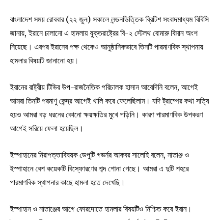
বাংলাদেশ সময় রোববার (২২ জুন) সকালে লন্ডনভিত্তিক ব্রিটিশ সংবাদমাধ্যম বিবিসি
জানায়, ইরানে চালানো এ হামলায় যুক্তরাষ্ট্রের বি-২ স্টেলথ বোমারু বিমান অংশ
নিয়েছে। এরপর ইরানের পক্ষ থেকেও আনুষ্ঠানিকভাবে তিনটি পারমাণবিক স্থাপনায়
হামলার বিষয়টি জানানো হয়।
ইরানের রাষ্ট্রীয় টিভির উপ-রাজনৈতিক পরিচালক হাসান আবেদিনি বলেন, আগেই
আমরা তিনটি পরমাণু কেন্দ্র আগেই খালি করে ফেলেছিলাম। যদি ট্রাম্পের কথা সত্যি
হয়ও আমরা বড় ধরনের কোনো ক্ষয়ক্ষতির মুখে পড়িনি। কারণ পারমাণবিক উপকরণ
আগেই সরিয়ে ফেলা হয়েছিল।
ইস্পাহানের নিরাপত্তাবিষয়ক ডেপুটি গভর্নর আকবর সালেহি বলেন, নাতাঞ্জ ও
ইস্পাহানে বেশ কয়েকটি বিস্ফোরণের শব্দ শোনা গেছে। আমরা এ দুটি শহরে
পারমাণবিক স্থাপনার কাছে হামলা হতে দেখেছি।
ইস্পাহান ও নাতাঞ্জের আগে ফোরদোতে হামলার বিষয়টিও নিশ্চিত করে ইরান।