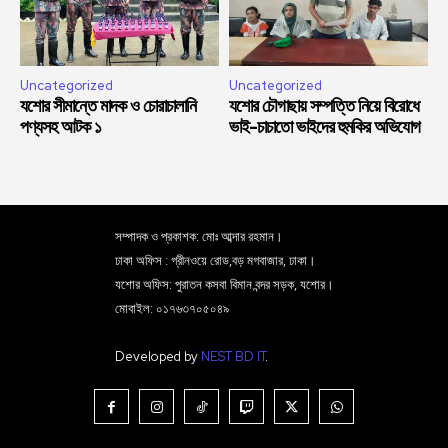
Uncategorized
Uncategorized
যশোর সীমান্তে মাদক ও চোরাচালানি
যশোর চৌগাছায় সম্পত্তি নিয়ে বিরোধে
পণ্যসহ আটক ১
ভাই-চাচাতো ভাইদের হুমকির অভিযোগ
সম্পাদক ও প্রকাশক: মোঃ আব্দার রহমান।
ঢাকা অফিস : গ্রীনওয়ে রোড,বড় মগবাজার, ঢাকা।
যশোর অফিস: পুরাতন কসবা বিমান বন্দর সড়ক, যশোর।
মোবাইল: ০১৭৬৩৭০৫০৪৯
Developed by
NEST BD IT
.