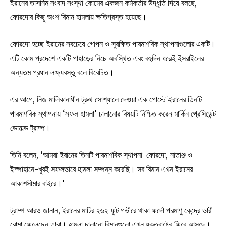
ইরানের তাসনিম সংবাদ সংস্থা কোমের একজন কর্মকর্তার উদ্ধৃতি দিয়ে বলছে,
ফোরদোর কিছু অংশ বিমান হামলায় ক্ষতিগ্রস্ত হয়েছে।
ফোরদো হচ্ছে ইরানের সবচেয়ে গোপন ও সুরক্ষিত পারমাণবিক স্থাপনাগুলোর একটি।
এটি কোম প্রদেশে একটি পাহাড়ের নিচে অবস্থিত এবং বহুদিন ধরেই ইসরাইলের
অন্যতম প্রধান লক্ষ্যবস্তু বলে বিবেচিত।
এর আগে, নিজ মালিকানাধীন ট্রুথ সোশ্যালে দেওয়া এক পোস্টে ইরানের তিনটি
পারমাণবিক স্থাপনায় ‘সফল হামলা’ চালানোর বিষয়টি নিশ্চিত করেন মার্কিন প্রেসিডেন্ট
ডোনাল্ড ট্রাম্প।
তিনি বলেন, ‘আমরা ইরানের তিনটি পারমাণবিক স্থাপনা-ফোরদো, নাতাঞ্জ ও
ইস্পাহানে-খুবই সফলভাবে হামলা সম্পন্ন করেছি। সব বিমান এখন ইরানের
আকাশসীমার বাইরে।’
ট্রাম্প আরও জানান, ইরানের মাটির ২৬২ ফুট গভীরে থাকা ফর্দো পরমাণু কেন্দ্রে ভারী
বোমা ফেলেছেন তারা। হামলা চালানো বিমানগুলো এখন যুক্তরাষ্ট্রে ফিরে আসছে।