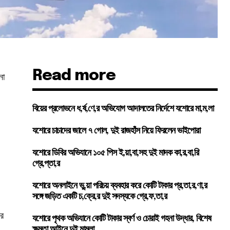
Read more
না
বিয়ের প্রলোভনে ধ,র্ষ,ণে,র অভিযোগ আদালতের নির্দেশে যশোরে মা,ম,লা
যশোরে চাচাদের জালে ৭ গোল, দুই রাজহাঁস নিয়ে ফিরলেন ভাইপোরা
যশোরে ডিবির অভিযানে ১০৫ পিস ই,য়া,বা,সহ দুই মাদক কা,র,বা,রি
গ্রে,প্তা,র
ন
যশোরে অনলাইনে ভু,য়া পরিচয় ব্যবহার করে কোটি টাকার প্র,তা,র,ণা,র
সঙ্গে জড়িত একটি চ,ক্রে,র দুই সদস্যকে গ্রে,ফ,তা,র
ির
যশোরে পৃথক অভিযানে কোটি টাকার স্বর্ণ ও চোরাই গহনা উদ্ধার, বিশেষ
ক্ষমতা আইনে দুই মামলা