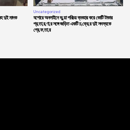
Uncategorized
সহ দুই মাদক
যশোরে অনলাইনে ভু,য়া পরিচয় ব্যবহার করে কোটি টাকার
প্র,তা,র,ণা,র সঙ্গে জড়িত একটি চ,ক্রে,র দুই সদস্যকে
গ্রে,ফ,তা,র