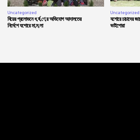
Uncategorized
Uncategorized
বিয়ের প্রলোভনে ধ,র্ষ,ণে,র অভিযোগ আদালতের
যশোরে চাচাদের জা
নির্দেশে যশোরে মা,ম,লা
ভাইপোরা