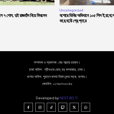
Uncategorized
লে ৭ গোল, দুই রাজহাঁস নিয়ে ফিরলেন
যশোরে ডিবির অভিযানে ১০৫ পিস ই,য়া,বা,
কা,র,বা,রি গ্রে,প্তা,র
সম্পাদক ও প্রকাশক: মোঃ আব্দার রহমান।
ঢাকা অফিস : গ্রীনওয়ে রোড,বড় মগবাজার, ঢাকা।
যশোর অফিস: পুরাতন কসবা বিমান বন্দর সড়ক, যশোর।
মোবাইল: ০১৭৬৩৭০৫০৪৯
Developed by
NEST BD IT
.