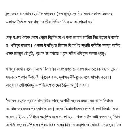
লন্ডনের ডরচেস্টার হোটেলে শুক্রবার (১৩ জুন) স্থানীয় সময় সকালে দুজনের
একান্ত বৈঠকে ত্রয়োদশ জাতীয় নির্বাচন নিয়ে এ আলোচনা হয়।
দেড় ঘণ্টার বৈঠক শেষে প্রেস ব্রিফিংয়ে এ কথা জানান জাতীয় নিরাপত্তা উপদেষ্টা
ড. খলিলুর রহমান। এসময় উপস্থিত ছিলেন বিএনপির স্থায়ী কমিটির সদস্য আমির
খসরু মাহমুদ চৌধুরী, প্রধান উপদেষ্টার প্রেস সচিব শফিকুল আলম প্রমুখ।
খলিলুর রহমান বলেন, আজ বিএনপির ভারপ্রাপ্ত চেয়ারপারসন তারেক রহমান লন্ডন
সফররত প্রধান উপদেষ্টা প্রফেসর ড. মুহাম্মদ ইউনূসের সঙ্গে সাক্ষাৎ করেন।
অত্যন্ত সৌহার্দ্যমূলক পরিবেশে তাদের বৈঠক অনুষ্ঠিত হয়।
‘তারেক রহমান প্রধান উপদেষ্টার কাছে আগামী বছরের রমজানের আগে নির্বাচন
আয়োজনের জন্য প্রস্তাব করেন। দলের চেয়ারপারসন বেগম খালেদা জিয়াও মনে
করেন, ওই সময় নির্বাচন অনুষ্ঠিত হলে ভালো হয়। প্রধান উপদেষ্টা বলেন যে, তিনি
আগামী বছরের এপ্রিলের প্রথমার্ধের মধ্যে নির্বাচন অনুষ্ঠানের ঘোষণা দিয়েছেন। সব