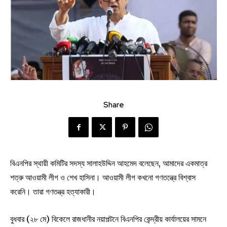
Share
বিএনপির স্থায়ী কমিটির সদস্য সালাহউদ্দিন আহমেদ বলেছেন, আমাদের একমাত্র
শত্রু আওয়ামী লীগ ও শেখ হাসিনা। আওয়ামী লীগ কখনো গণতন্ত্রে বিশ্বাস
করেনি। তারা গণতন্ত্র হত্যাকারী।
বুধবার (২৮ মে) বিকেলে রাজধানীর নয়াপল্টনে বিএনপির কেন্দ্রীয় কার্যালয়ের সামনে