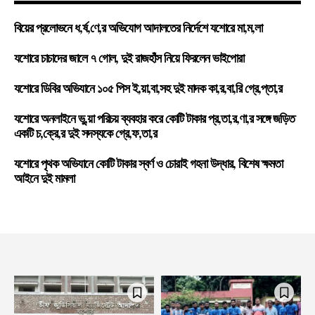
বিয়ের প্রলোভনে ধ,র্ষ,ণে,র অভিযোগ আদালতের নির্দেশে যশোরে মা,ম,লা
যশোরে চাচাদের জালে ৭ গোল, দুই রাজহাঁস নিয়ে ফিরলেন ভাইপোরা
যশোরে ডিবির অভিযানে ১০৫ পিস ই,য়া,বা,সহ দুই মাদক কা,র,বা,রি গ্রে,প্তা,র
যশোরে অনলাইনে ভু,য়া পরিচয় ব্যবহার করে কোটি টাকার প্র,তা,র,ণা,র সঙ্গে জড়িত
একটি চ,ক্রে,র দুই সদস্যকে গ্রে,ফ,তা,র
যশোরে পৃথক অভিযানে কোটি টাকার স্বর্ণ ও চোরাই গহনা উদ্ধার, বিশেষ ক্ষমতা
আইনে দুই মামলা