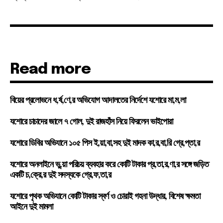
Read more
বিয়ের প্রলোভনে ধ,র্ষ,ণে,র অভিযোগ আদালতের নির্দেশে যশোরে মা,ম,লা
যশোরে চাচাদের জালে ৭ গোল, দুই রাজহাঁস নিয়ে ফিরলেন ভাইপোরা
যশোরে ডিবির অভিযানে ১০৫ পিস ই,য়া,বা,সহ দুই মাদক কা,র,বা,রি গ্রে,প্তা,র
যশোরে অনলাইনে ভু,য়া পরিচয় ব্যবহার করে কোটি টাকার প্র,তা,র,ণা,র সঙ্গে জড়িত
একটি চ,ক্রে,র দুই সদস্যকে গ্রে,ফ,তা,র
যশোরে পৃথক অভিযানে কোটি টাকার স্বর্ণ ও চোরাই গহনা উদ্ধার, বিশেষ ক্ষমতা
আইনে দুই মামলা