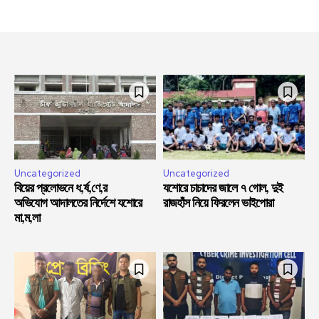
Uncategorized
Uncategorized
বিয়ের প্রলোভনে ধ,র্ষ,ণে,র
যশোরে চাচাদের জালে ৭ গোল, দুই
অভিযোগ আদালতের নির্দেশে যশোরে
রাজহাঁস নিয়ে ফিরলেন ভাইপোরা
মা,ম,লা