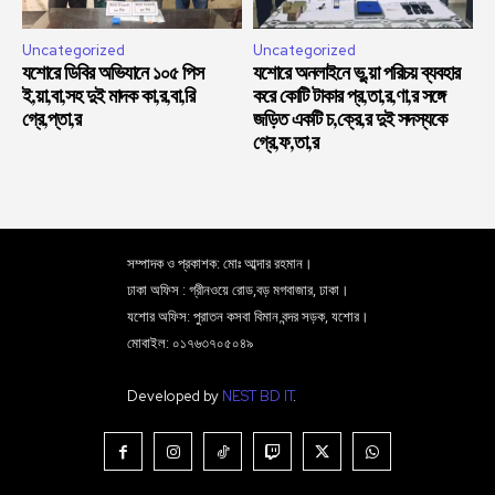
Uncategorized
Uncategorized
যশোরে ডিবির অভিযানে ১০৫ পিস
যশোরে অনলাইনে ভু,য়া পরিচয় ব্যবহার
ই,য়া,বা,সহ দুই মাদক কা,র,বা,রি
করে কোটি টাকার প্র,তা,র,ণা,র সঙ্গে
গ্রে,প্তা,র
জড়িত একটি চ,ক্রে,র দুই সদস্যকে
গ্রে,ফ,তা,র
সম্পাদক ও প্রকাশক: মোঃ আব্দার রহমান।
ঢাকা অফিস : গ্রীনওয়ে রোড,বড় মগবাজার, ঢাকা।
যশোর অফিস: পুরাতন কসবা বিমান বন্দর সড়ক, যশোর।
মোবাইল: ০১৭৬৩৭০৫০৪৯
Developed by
NEST BD IT
.