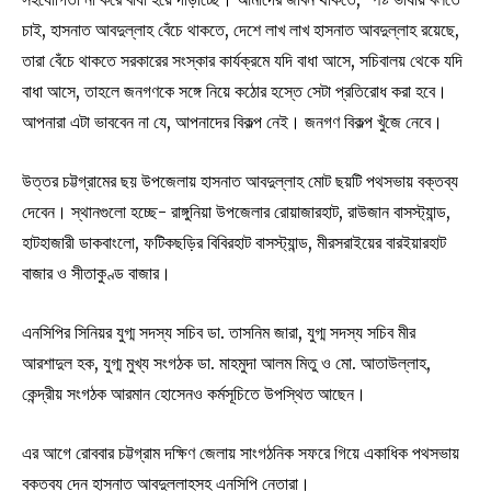
চাই, হাসনাত আবদুল্লাহ বেঁচে থাকতে, দেশে লাখ লাখ হাসনাত আবদুল্লাহ রয়েছে,
তারা বেঁচে থাকতে সরকারের সংস্কার কার্যক্রমে যদি বাধা আসে, সচিবালয় থেকে যদি
বাধা আসে, তাহলে জনগণকে সঙ্গে নিয়ে কঠোর হস্তে সেটা প্রতিরোধ করা হবে।
আপনারা এটা ভাববেন না যে, আপনাদের বিকল্প নেই। জনগণ বিকল্প খুঁজে নেবে।
উত্তর চট্টগ্রামের ছয় উপজেলায় হাসনাত আবদুল্লাহ মোট ছয়টি পথসভায় বক্তব্য
দেবেন। স্থানগুলো হচ্ছে- রাঙ্গুনিয়া উপজেলার রোয়াজারহাট, রাউজান বাসস্ট্যান্ড,
হাটহাজারী ডাকবাংলো, ফটিকছড়ির বিবিরহাট বাসস্ট্যান্ড, মীরসরাইয়ের বারইয়ারহাট
বাজার ও সীতাকুণ্ড বাজার।
এনসিপির সিনিয়র যুগ্ম সদস্য সচিব ডা. তাসনিম জারা, যুগ্ম সদস্য সচিব মীর
আরশাদুল হক, যুগ্ম মুখ্য সংগঠক ডা. মাহমুদা আলম মিতু ও মো. আতাউল্লাহ,
কেন্দ্রীয় সংগঠক আরমান হোসেনও কর্মসূচিতে উপস্থিত আছেন।
এর আগে রোববার চট্টগ্রাম দক্ষিণ জেলায় সাংগঠনিক সফরে গিয়ে একাধিক পথসভায়
বক্তব্য দেন হাসনাত আবদুল্লাহসহ এনসিপি নেতারা।