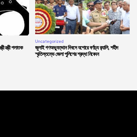
Uncategorized
্রী স্ত্রী পলাতক
জুলাই গণঅভ্যুত্থান দিবসে যশোরে বর্ণাঢ্য র‍্যালি, শহীদ
স্মৃতিস্তম্ভে জেলা পুলিশের শ্রদ্ধা নিবেদন