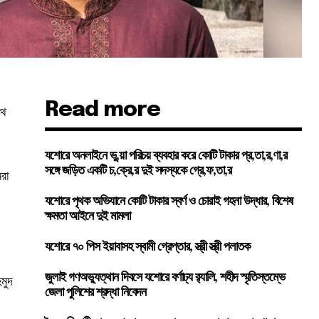
Read more
থে
যশোরে অনলাইনে ভু,য়া পরিচয় ব্যবহার করে কোটি টাকার প্র,তা,র,ণা,র
সঙ্গে জড়িত একটি চ,ক্রে,র দুই সদস্যকে গ্রে,ফ,তা,র
মরা
যশোরে পৃথক অভিযানে কোটি টাকার স্বর্ণ ও চোরাই গহনা উদ্ধার, বিশেষ
ক্ষমতা আইনে দুই মামলা
যশোরে ৭০ পিস ইয়াবাসহ স্বামী গ্রেপ্তার, স্ত্রী স্ত্রী পলাতক
জুলাই গণঅভ্যুত্থান দিবসে যশোরে বর্ণাঢ্য র‍্যালি, শহীদ স্মৃতিস্তম্ভে
হমুদ
জেলা পুলিশের শ্রদ্ধা নিবেদন