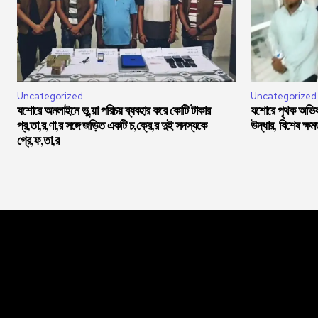
Uncategorized
Uncategorized
যশোরে অনলাইনে ভু,য়া পরিচয় ব্যবহার করে কোটি টাকার
যশোরে পৃথক অভিযা
প্র,তা,র,ণা,র সঙ্গে জড়িত একটি চ,ক্রে,র দুই সদস্যকে
উদ্ধার, বিশেষ ক্ষ
গ্রে,ফ,তা,র