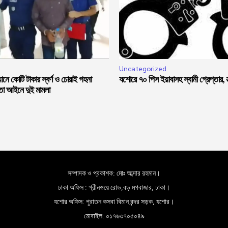
Uncategorized
নে কোটি টাকার স্বর্ণ ও চোরাই গহনা
যশোরে ৭০ পিস ইয়াবাসহ স্বামী গ্রেপ্তার, স্ত
মতা আইনে দুই মামলা
সম্পাদক ও প্রকাশক: মোঃ আব্দার রহমান।
ঢাকা অফিস : গ্রীনওয়ে রোড,বড় মগবাজার, ঢাকা।
যশোর অফিস: পুরাতন কসবা বিমান বন্দর সড়ক, যশোর।
মোবাইল: ০১৭৬৩৭০৫০৪৯