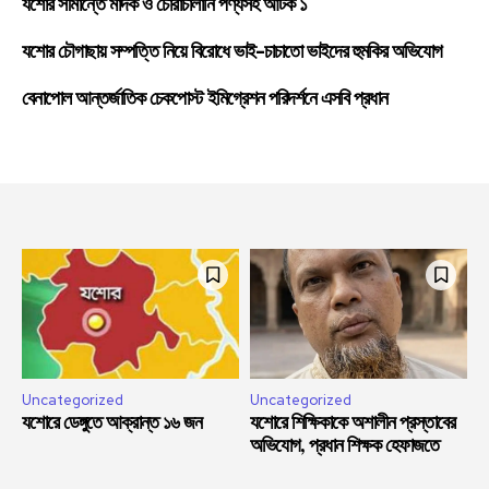
যশোর সীমান্তে মাদক ও চোরাচালানি পণ্যসহ আটক ১
যশোর চৌগাছায় সম্পত্তি নিয়ে বিরোধে ভাই-চাচাতো ভাইদের হুমকির অভিযোগ
বেনাপোল আন্তর্জাতিক চেকপোস্ট ইমিগ্রেশন পরিদর্শনে এসবি প্রধান
Uncategorized
Uncategorized
যশোরে ডেঙ্গুতে আক্রান্ত ১৬ জন
যশোরে শিক্ষিকাকে অশালীন প্রস্তাবের
অভিযোগ, প্রধান শিক্ষক হেফাজতে