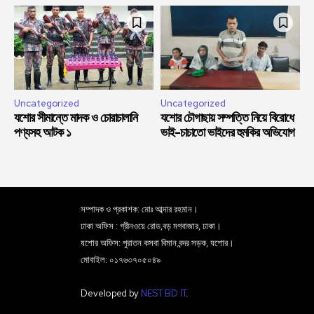
Uncategorized
Uncategorized
যশোর সীমান্তে মাদক ও চোরাচালানি
যশোর চৌগাছায় সম্পত্তি নিয়ে বিরোধে
পণ্যসহ আটক ১
ভাই-চাচাতো ভাইদের হুমকির অভিযোগ
সম্পাদক ও প্রকাশক: মোঃ আব্দার রহমান।
ঢাকা অফিস : গ্রীনওয়ে রোড,বড় মগবাজার, ঢাকা।
যশোর অফিস: পুরাতন কসবা বিমান বন্দর সড়ক, যশোর।
মোবাইল: ০১৭৬৩৭০৫০৪৯
Developed by
NEST BD IT
.