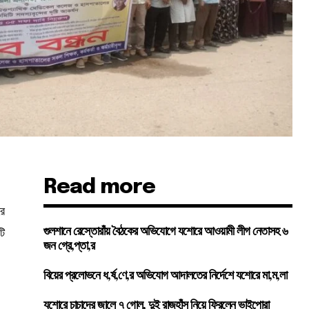
Read more
রে
টি
গুলশানে রেস্তোরাঁয় বৈঠকের অভিযোগে যশোরে আওয়ামী লীগ নেতাসহ ৬
জন গ্রে,প্তা,র
বিয়ের প্রলোভনে ধ,র্ষ,ণে,র অভিযোগ আদালতের নির্দেশে যশোরে মা,ম,লা
যশোরে চাচাদের জালে ৭ গোল, দুই রাজহাঁস নিয়ে ফিরলেন ভাইপোরা