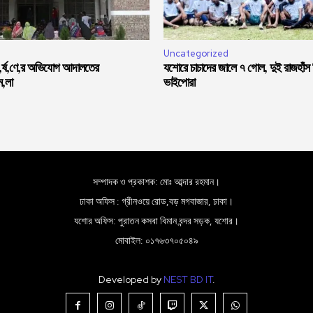
Uncategorized
ধ,র্ষ,ণে,র অভিযোগ আদালতের
যশোরে চাচাদের জালে ৭ গোল, দুই রাজহাঁস
ম,লা
ভাইপোরা
সম্পাদক ও প্রকাশক: মোঃ আব্দার রহমান।
ঢাকা অফিস : গ্রীনওয়ে রোড,বড় মগবাজার, ঢাকা।
যশোর অফিস: পুরাতন কসবা বিমান বন্দর সড়ক, যশোর।
মোবাইল: ০১৭৬৩৭০৫০৪৯
Developed by
NEST BD IT
.