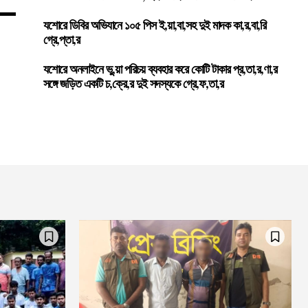
যশোরে ডিবির অভিযানে ১০৫ পিস ই,য়া,বা,সহ দুই মাদক কা,র,বা,রি
গ্রে,প্তা,র
যশোরে অনলাইনে ভু,য়া পরিচয় ব্যবহার করে কোটি টাকার প্র,তা,র,ণা,র
সঙ্গে জড়িত একটি চ,ক্রে,র দুই সদস্যকে গ্রে,ফ,তা,র