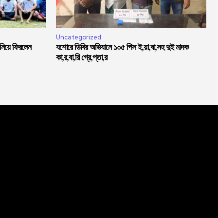
Uncategorized
 নিয়ে ফিরলেন
যশোরে ডিবির অভিযানে ১০৫ পিস ই,য়া,বা,সহ দুই মাদক
কা,র,বা,রি গ্রে,প্তা,র