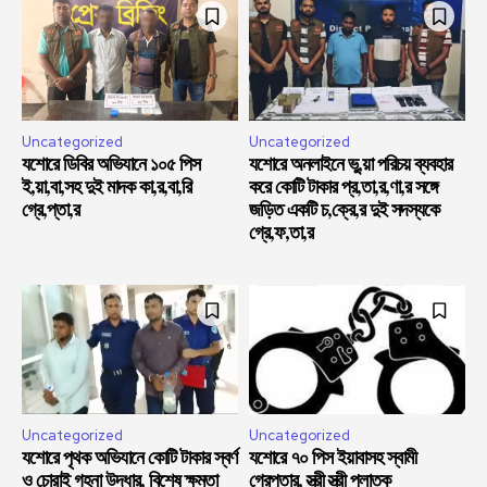
Uncategorized
Uncategorized
যশোরে ডিবির অভিযানে ১০৫ পিস
যশোরে অনলাইনে ভু,য়া পরিচয় ব্যবহার
ই,য়া,বা,সহ দুই মাদক কা,র,বা,রি
করে কোটি টাকার প্র,তা,র,ণা,র সঙ্গে
গ্রে,প্তা,র
জড়িত একটি চ,ক্রে,র দুই সদস্যকে
গ্রে,ফ,তা,র
Uncategorized
Uncategorized
যশোরে পৃথক অভিযানে কোটি টাকার স্বর্ণ
যশোরে ৭০ পিস ইয়াবাসহ স্বামী
ও চোরাই গহনা উদ্ধার, বিশেষ ক্ষমতা
গ্রেপ্তার, স্ত্রী স্ত্রী পলাতক