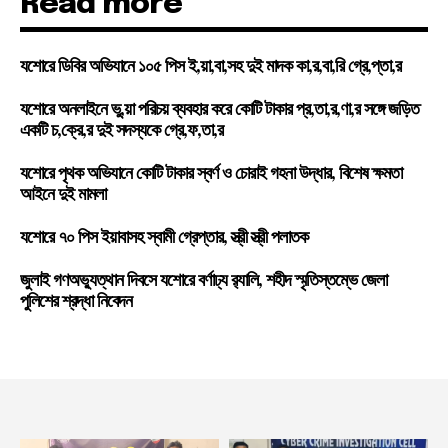
Read more
যশোরে ডিবির অভিযানে ১০৫ পিস ই,য়া,বা,সহ দুই মাদক কা,র,বা,রি গ্রে,প্তা,র
যশোরে অনলাইনে ভু,য়া পরিচয় ব্যবহার করে কোটি টাকার প্র,তা,র,ণা,র সঙ্গে জড়িত
একটি চ,ক্রে,র দুই সদস্যকে গ্রে,ফ,তা,র
যশোরে পৃথক অভিযানে কোটি টাকার স্বর্ণ ও চোরাই গহনা উদ্ধার, বিশেষ ক্ষমতা
আইনে দুই মামলা
যশোরে ৭০ পিস ইয়াবাসহ স্বামী গ্রেপ্তার, স্ত্রী স্ত্রী পলাতক
জুলাই গণঅভ্যুত্থান দিবসে যশোরে বর্ণাঢ্য র‍্যালি, শহীদ স্মৃতিস্তম্ভে জেলা
পুলিশের শ্রদ্ধা নিবেদন