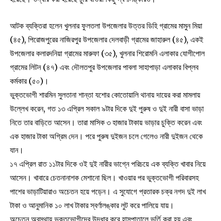
আটক ব্যক্তিরা হলেন খুলনার ফুলতলা উপজেলার উত্তর ডিহি গ্রামের মামুন মিয়া
(৪৫), পিরোজপুরের নাজিরপুর উপজেলার দেলবাড়ী গ্রামের জাহারুল (৪৫), একই
উপজেলার কলারদনিয়া গ্রামের মারুফা (৩৫), খুলনার শিরোমনি এলাকার যোগীপোল
গ্রামের লিটন (৪৭) এবং দৌলতপুর উপজেলার পাবলা সাহাপাড়া এলাকার বিপ্লব
কর্মকার (৫০)।
ভুক্তভোগী শারমিন সুলতানা শান্তা যশোর কোতোয়ালি থানায় দায়ের করা মামলায়
উল্লেখ করেন, গত ১৩ এপ্রিল সকাল ৯টার দিকে দুই পুরুষ ও দুই নারী বাসা ভাড়া
নিতে তার বাড়িতে আসেন। তারা মাসিক ৩ হাজার টাকায় ভাড়ার চুক্তি করেন এবং
এক হাজার টাকা অগ্রিম দেন। পরে পুরুষ দুইজন চলে গেলেও নারী দুইজন থেকে
যান।
১৭ এপ্রিল রাত ১১টার দিকে ওই দুই নারীর ভাগ্নে পরিচয়ে এক ব্যক্তি খাবার নিয়ে
আসেন। খাবারে চেতনানাশক মেশানো ছিল। খাওয়ার পর ভুক্তভোগী পরিবারসহ
পাশের ভাড়াটিয়ারাও অচেতন হয়ে পড়েন। এ সুযোগে প্রতারক চক্র নগদ দুই লাখ
টাকা ও আনুমানিক ১০ লাখ টাকার স্বর্ণালঙ্কার লুট করে পালিয়ে যায়।
অচেতন অবস্থায় ভুক্তভোগীদের উদ্ধার করে হাসপাতালে ভর্তি করা হয় এবং