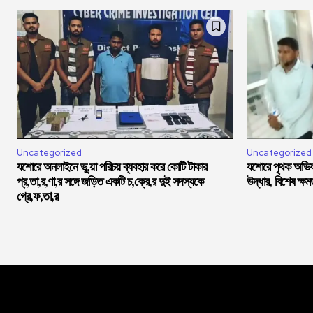
Uncategorized
Uncategorized
যশোরে অনলাইনে ভু,য়া পরিচয় ব্যবহার করে কোটি টাকার
যশোরে পৃথক অভিযা
প্র,তা,র,ণা,র সঙ্গে জড়িত একটি চ,ক্রে,র দুই সদস্যকে
উদ্ধার, বিশেষ ক্ষ
গ্রে,ফ,তা,র