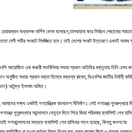
েয়ারম্যান অধ্যাপক নার্গিস বেগম বলেছেন,তালবাহানা করে নির্বাচন পেছানোর পায়তা
দেশ ততো বেশী গভীর সংকটে নিমজ্জিত হবে। তাই দেশের সংকট উত্তরণে এখনই অবাধ সুষ
পি আয়োজিত এক জরুরী মতবিনিময় সভায় প্রধান অতিথির বক্তৃতায় তিনি এসব ক
 অনুষ্ঠিত সভায় প্রধান বক্তা হিসেবে বক্তব্য রাখেন, বিএনপির জাতীয় নির্বাহী কমি
িভাগ) অনিন্দ্য ইসলাম অমিত।
াদের লক্ষ্য একটাই গণতান্ত্রিক বাংলাদেশ বিনির্মাণ। সেই গণতন্ত্র পুনরুদ্ধারে জ
তন্ত্র পুনুরুদ্ধারে আন্দোলনে নেতৃত্ব দিতে গিয়ে জিয়া পরিববার ফ্যাসিস্ট শেখ হাসি
েন। তাই গণআন্দোলনের মাধ্যমে ফ্যাসিস্ট শেখ হাসিনার পতন হয়েছে, কিন্তু জনগণের
র প্রতিষ্ঠিত না হওয়া পর্যন্ত বিগত দিনের মত বেগম খালেদা জিয়া ও তারেক রহমানে