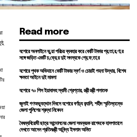
Read more
রা
্ঠু
যশোরে অনলাইনে ভু,য়া পরিচয় ব্যবহার করে কোটি টাকার প্র,তা,র,ণা,র
সঙ্গে জড়িত একটি চ,ক্রে,র দুই সদস্যকে গ্রে,ফ,তা,র
থা
যশোরে পৃথক অভিযানে কোটি টাকার স্বর্ণ ও চোরাই গহনা উদ্ধার, বিশেষ
ক্ষমতা আইনে দুই মামলা
টির
যশোরে ৭০ পিস ইয়াবাসহ স্বামী গ্রেপ্তার, স্ত্রী স্ত্রী পলাতক
জুলাই গণঅভ্যুত্থান দিবসে যশোরে বর্ণাঢ্য র‍্যালি, শহীদ স্মৃতিস্তম্ভে
িয়া
জেলা পুলিশের শ্রদ্ধা নিবেদন
নার
বৈষম্যবিরোধী ছাত্র আন্দোলনের জেলা সমন্বয়ক রাশেদকে হাসপাতালে
দেখতে আসেন প্রতিমন্ত্রী অনিন্দ্য ইসলাম অমিত
র