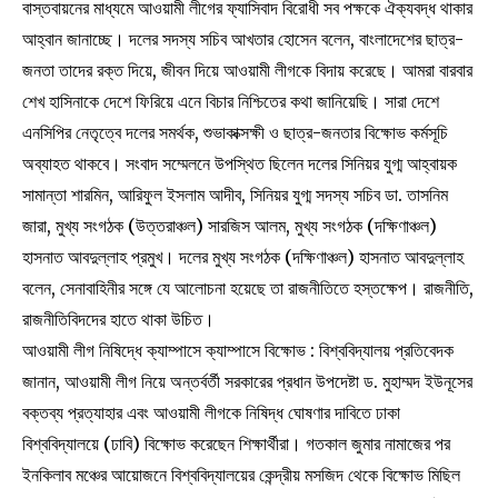
বাস্তবায়নের মাধ্যমে আওয়ামী লীগের ফ্যাসিবাদ বিরোধী সব পক্ষকে ঐক্যবদ্ধ থাকার
আহ্বান জানাচ্ছে। দলের সদস্য সচিব আখতার হোসেন বলেন, বাংলাদেশের ছাত্র-
জনতা তাদের রক্ত দিয়ে, জীবন দিয়ে আওয়ামী লীগকে বিদায় করেছে। আমরা বারবার
শেখ হাসিনাকে দেশে ফিরিয়ে এনে বিচার নিশ্চিতের কথা জানিয়েছি। সারা দেশে
এনসিপির নেতৃত্বে দলের সমর্থক, শুভাকাক্সক্ষী ও ছাত্র-জনতার বিক্ষোভ কর্মসূচি
অব্যাহত থাকবে। সংবাদ সম্মেলনে উপস্থিত ছিলেন দলের সিনিয়র যুগ্ম আহ্বায়ক
সামান্তা শারমিন, আরিফুল ইসলাম আদীব, সিনিয়র যুগ্ম সদস্য সচিব ডা. তাসনিম
জারা, মুখ্য সংগঠক (উত্তরাঞ্চল) সারজিস আলম, মুখ্য সংগঠক (দক্ষিণাঞ্চল)
হাসনাত আবদুল্লাহ প্রমুখ। দলের মুখ্য সংগঠক (দক্ষিণাঞ্চল) হাসনাত আবদুল্লাহ
বলেন, সেনাবাহিনীর সঙ্গে যে আলোচনা হয়েছে তা রাজনীতিতে হস্তক্ষেপ। রাজনীতি,
রাজনীতিবিদদের হাতে থাকা উচিত।
আওয়ামী লীগ নিষিদ্ধে ক্যাম্পাসে ক্যাম্পাসে বিক্ষোভ : বিশ্ববিদ্যালয় প্রতিবেদক
জানান, আওয়ামী লীগ নিয়ে অন্তর্বর্তী সরকারের প্রধান উপদেষ্টা ড. মুহাম্মদ ইউনূসের
বক্তব্য প্রত্যাহার এবং আওয়ামী লীগকে নিষিদ্ধ ঘোষণার দাবিতে ঢাকা
বিশ্ববিদ্যালয়ে (ঢাবি) বিক্ষোভ করেছেন শিক্ষার্থীরা। গতকাল জুমার নামাজের পর
ইনকিলাব মঞ্চের আয়োজনে বিশ্ববিদ্যালয়ের কেন্দ্রীয় মসজিদ থেকে বিক্ষোভ মিছিল