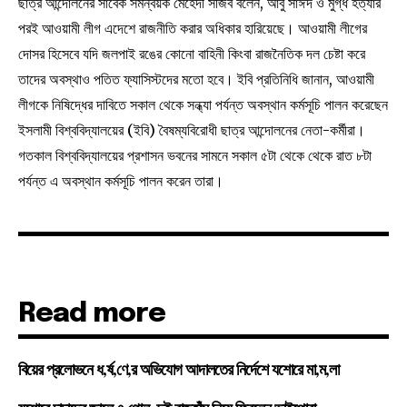
ছাত্র আন্দোলনের সাবেক সমন্বয়ক মেহেদী সজিব বলেন, আবু সাঈদ ও মুগ্ধ হত্যার
পরই আওয়ামী লীগ এদেশে রাজনীতি করার অধিকার হারিয়েছে। আওয়ামী লীগের
দোসর হিসেবে যদি জলপাই রঙের কোনো বাহিনী কিংবা রাজনৈতিক দল চেষ্টা করে
তাদের অবস্থাও পতিত ফ্যাসিস্টদের মতো হবে। ইবি প্রতিনিধি জানান, আওয়ামী
লীগকে নিষিদ্ধের দাবিতে সকাল থেকে সন্ধ্যা পর্যন্ত অবস্থান কর্মসূচি পালন করেছেন
ইসলামী বিশ্ববিদ্যালয়ের (ইবি) বৈষম্যবিরোধী ছাত্র আন্দোলনের নেতা-কর্মীরা।
গতকাল বিশ্ববিদ্যালয়ের প্রশাসন ভবনের সামনে সকাল ৫টা থেকে থেকে রাত ৮টা
পর্যন্ত এ অবস্থান কর্মসূচি পালন করেন তারা।
Read more
বিয়ের প্রলোভনে ধ,র্ষ,ণে,র অভিযোগ আদালতের নির্দেশে যশোরে মা,ম,লা