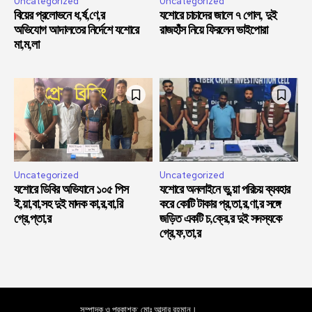
Uncategorized
Uncategorized
বিয়ের প্রলোভনে ধ,র্ষ,ণে,র
যশোরে চাচাদের জালে ৭ গোল, দুই
অভিযোগ আদালতের নির্দেশে যশোরে
রাজহাঁস নিয়ে ফিরলেন ভাইপোরা
মা,ম,লা
Uncategorized
Uncategorized
যশোরে ডিবির অভিযানে ১০৫ পিস
যশোরে অনলাইনে ভু,য়া পরিচয় ব্যবহার
ই,য়া,বা,সহ দুই মাদক কা,র,বা,রি
করে কোটি টাকার প্র,তা,র,ণা,র সঙ্গে
গ্রে,প্তা,র
জড়িত একটি চ,ক্রে,র দুই সদস্যকে
গ্রে,ফ,তা,র
সম্পাদক ও প্রকাশক: মোঃ আব্দার রহমান।