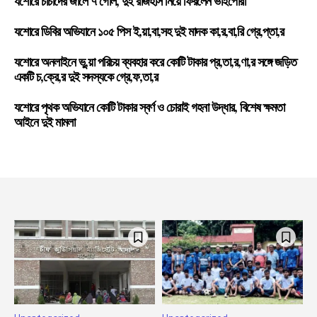
যশোরে চাচাদের জালে ৭ গোল, দুই রাজহাঁস নিয়ে ফিরলেন ভাইপোরা
যশোরে ডিবির অভিযানে ১০৫ পিস ই,য়া,বা,সহ দুই মাদক কা,র,বা,রি গ্রে,প্তা,র
যশোরে অনলাইনে ভু,য়া পরিচয় ব্যবহার করে কোটি টাকার প্র,তা,র,ণা,র সঙ্গে জড়িত
একটি চ,ক্রে,র দুই সদস্যকে গ্রে,ফ,তা,র
যশোরে পৃথক অভিযানে কোটি টাকার স্বর্ণ ও চোরাই গহনা উদ্ধার, বিশেষ ক্ষমতা
আইনে দুই মামলা