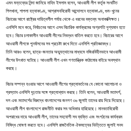
এমন মন্তব্যের নিন্দা জানিয়ে নাহিদ ইসলাম বলেন, আওয়ামী লীগ কর্তৃক সংঘটিত
পিলখানা, শাপলা হত্যাকাণ্ড, আগ্রাসনবিরোধী আন্দোলনে হত্যাকাণ্ড, গুম-খুনের
বিচারের আগে রাষ্ট্রের দায়িত্বশীল পর্যায় থেকে এ ধরনের বক্তব্য অনাকাক্সিক্ষত।
এনসিপি মনে করে, নির্বাচনের আগে এসব বিচারিক কার্যক্রমের অগ্রগতি দৃশ্যমান হতে
হবে। বিচার চলাকালীন আওয়ামী লীগের নিবন্ধন বাতিল করতে হবে। বিচারের আগে
আওয়ামী লীগকে পুনর্বাসনের সব প্রচেষ্টা রুখে দিতে এনসিপি প্রতিজ্ঞাবদ্ধ।
তিনি আরও বলেন, ছাত্র-জনতার অভ্যুত্থানের মাধ্যমে নজিরবিহীনভাবে আওয়ামী
লীগের উৎখাত ঘটেছে। আওয়ামী লীগ এখন গণতান্ত্রিক কাঠামোর বাইরে অবস্থান
করছে।
বিচার সম্পন্ন হওয়ার আগে আওয়ামী লীগের প্রত্যাবর্তনের যে কোনো আলোচনা ও
প্রস্তাব এনসিপি দৃঢ়তার সঙ্গে প্রত্যাখ্যান করছে। তিনি বলেন, আওয়ামী মতাদর্শ,
দল এবং মতাদর্শের বিরুদ্ধে বাংলাদেশের জনগণ ৩৬ জুলাই তাদের রায় দিয়ে দিয়েছে।
আওয়ামী লীগ বাংলাদেশে রাজনীতি করার সব অধিকার হারিয়েছে। মানবতাবিরোধী
অপরাধের দায়ে আওয়ামী লীগ, তাদের সহযোগী সব ব্যক্তি এবং সংগঠনের কার্যক্রম
নিষিদ্ধ ঘোষণা করতে হবে। এনসিপি রাজনৈতিক ঐকমত্যের ভিত্তিতে জুলাই সনদ