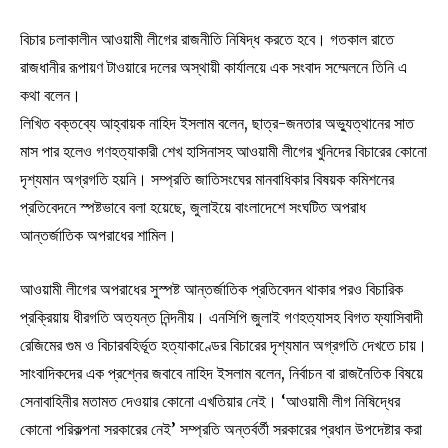
বিচার চলাকালীন আওয়ামী লীগের রাজনীতি নিষিদ্ধ করতে হবে। গতকাল রাতে
রাজধানীর রূপায়ণ টাওয়ারে দলের অস্থায়ী কার্যালয়ে এক সংবাদ সম্মেলনে তিনি এ
কথা বলেন।
লিখিত বক্তব্যে আহ্বায়ক নাহিদ ইসলাম বলেন, ছাত্র-জনতার অভ্যুত্থানের সাত
মাস পার হলেও গণহত্যাকারী শেখ হাসিনাসহ আওয়ামী লীগের খুনিদের বিচারের কোনো
দৃশ্যমান অগ্রগতি হয়নি। সম্প্রতি জাতিসংঘের মানবাধিকার বিষয়ক কমিশনের
প্রতিবেদনে স্পষ্টভাবে বলা হয়েছে, জুলাইয়ে বাংলাদেশে সংঘটিত অপরাধ
আন্তর্জাতিক অপরাধের শামিল।
আওয়ামী লীগের অপরাধের সুস্পষ্ট আন্তর্জাতিক প্রতিবেদন থাকার পরও বিচারিক
প্রক্রিয়ায় ধীরগতি অত্যন্ত নিন্দনীয়। এনসিপি জুলাই গণহত্যাসহ বিগত ফ্যাসিবাদী
রেজিমের গুম ও বিচারবহির্ভূত হত্যাকাণ্ডের বিচারের দৃশ্যমান অগ্রগতি দেখতে চায়।
সাংবাদিকদের এক প্রশ্নের জবাবে নাহিদ ইসলাম বলেন, নির্বাচন বা রাজনৈতিক বিষয়ে
সেনাবাহিনীর মতামত দেওয়ার কোনো এখতিয়ার নেই। ‘আওয়ামী লীগ নিষিদ্ধের
কোনো পরিকল্পনা সরকারের নেই’ সম্প্রতি অন্তর্বর্তী সরকারের প্রধান উপদেষ্টার করা