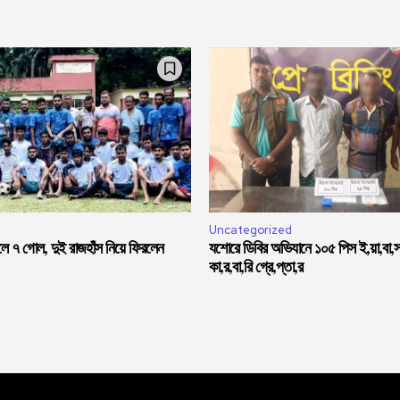
Uncategorized
লে ৭ গোল, দুই রাজহাঁস নিয়ে ফিরলেন
যশোরে ডিবির অভিযানে ১০৫ পিস ই,য়া,বা,
কা,র,বা,রি গ্রে,প্তা,র