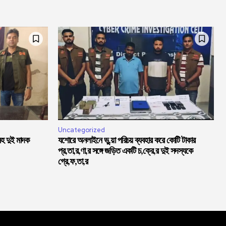
Uncategorized
সহ দুই মাদক
যশোরে অনলাইনে ভু,য়া পরিচয় ব্যবহার করে কোটি টাকার
প্র,তা,র,ণা,র সঙ্গে জড়িত একটি চ,ক্রে,র দুই সদস্যকে
গ্রে,ফ,তা,র