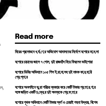
Read more
ে
বিয়ের প্রলোভনে ধ,র্ষ,ণে,র অভিযোগ আদালতের নির্দেশে যশোরে মা,ম,লা
যশোরে চাচাদের জালে ৭ গোল, দুই রাজহাঁস নিয়ে ফিরলেন ভাইপোরা
যশোরে ডিবির অভিযানে ১০৫ পিস ই,য়া,বা,সহ দুই মাদক কা,র,বা,রি
গ্রে,প্তা,র
িন,
যশোরে অনলাইনে ভু,য়া পরিচয় ব্যবহার করে কোটি টাকার প্র,তা,র,ণা,র
সঙ্গে জড়িত একটি চ,ক্রে,র দুই সদস্যকে গ্রে,ফ,তা,র
যশোরে পৃথক অভিযানে কোটি টাকার স্বর্ণ ও চোরাই গহনা উদ্ধার, বিশেষ