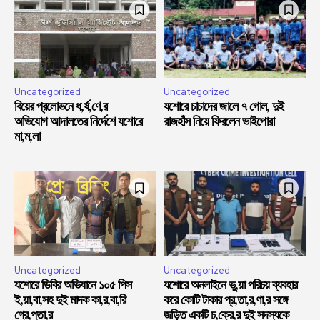
Uncategorized
Uncategorized
বিয়ের প্রলোভনে ধ,র্ষ,ণে,র
যশোরে চাচাদের জালে ৭ গোল, দুই
অভিযোগ আদালতের নির্দেশে যশোরে
রাজহাঁস নিয়ে ফিরলেন ভাইপোরা
মা,ম,লা
Uncategorized
Uncategorized
যশোরে ডিবির অভিযানে ১০৫ পিস
যশোরে অনলাইনে ভু,য়া পরিচয় ব্যবহার
ই,য়া,বা,সহ দুই মাদক কা,র,বা,রি
করে কোটি টাকার প্র,তা,র,ণা,র সঙ্গে
গ্রে,প্তা,র
জড়িত একটি চ,ক্রে,র দুই সদস্যকে