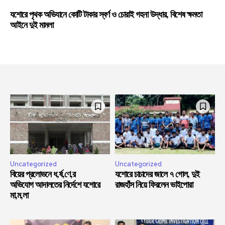
যশোরে পৃথক অভিযানে কোটি টাকার স্বর্ণ ও চোরাই গহনা উদ্ধার, বিশেষ ক্ষমতা
আইনে দুই মামলা
Uncategorized
Uncategorized
বিয়ের প্রলোভনে ধ,র্ষ,ণে,র
যশোরে চাচাদের জালে ৭ গোল, দুই
অভিযোগ আদালতের নির্দেশে যশোরে
রাজহাঁস নিয়ে ফিরলেন ভাইপোরা
মা,ম,লা