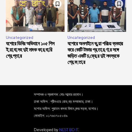
Uncategorized
Uncategorized
যশোরে ডিবির অভিযানে ১০৫ পিস
যশোরে অনলাইনে ভু,য়া পরিচয় ব্যবহার
ই,য়া,বা,সহ দুই মাদক কা,র,বা,রি
করে কোটি টাকার প্র,তা,র,ণা,র সঙ্গে
গ্রে,প্তা,র
জড়িত একটি চ,ক্রে,র দুই সদস্যকে
গ্রে,ফ,তা,র
সম্পাদক ও প্রকাশক: মোঃ আব্দার রহমান।
ঢাকা অফিস : গ্রীনওয়ে রোড,বড় মগবাজার, ঢাকা।
যশোর অফিস: পুরাতন কসবা বিমান বন্দর সড়ক, যশোর।
মোবাইল: ০১৭৬৩৭০৫০৪৯
Developed by
NEST BD IT
.