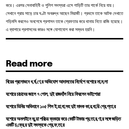
করে। এরপর সেনাবাহিনী ও পুলিশ সদস্যরা এসে গাড়িটি তার পার্কে নিয়ে যায়।
সেখানে প্রায় সাড়ে চার ঘণ্টা অবরুদ্ধ আছেন মিয়াজী। প্রথমে তাকে আটক দেখাতে
গড়িমসি করলেও অবশেষে প্রশাসন তাকে গ্রেফতার করে থানায় নিতে রাজি হয়েছে।
এ ব্যাপারে প্রশাসনের কারও সঙ্গে যোগাযোগ করা সম্ভব হয়নি।
Read more
বিয়ের প্রলোভনে ধ,র্ষ,ণে,র অভিযোগ আদালতের নির্দেশে যশোরে মা,ম,লা
যশোরে চাচাদের জালে ৭ গোল, দুই রাজহাঁস নিয়ে ফিরলেন ভাইপোরা
যশোরে ডিবির অভিযানে ১০৫ পিস ই,য়া,বা,সহ দুই মাদক কা,র,বা,রি গ্রে,প্তা,র
যশোরে অনলাইনে ভু,য়া পরিচয় ব্যবহার করে কোটি টাকার প্র,তা,র,ণা,র সঙ্গে জড়িত
একটি চ,ক্রে,র দুই সদস্যকে গ্রে,ফ,তা,র