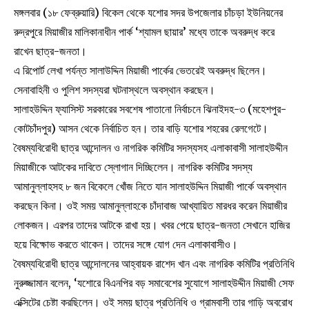
মঙ্গলবার (১৮ ফেব্রুয়ারি) বিকেল থেকে যশোর সদর উপজেলার চাঁচড়া ইউনিয়নের
রুদ্রপুরে মিয়াজীর মালিকানাধীন পার্ক ‘শ্যামল ছায়ার’ মধ্যে তাকে অবরুদ্ধ করে
রাখেন ছাত্র-জনতা।
এ রিপোর্ট লেখা পর্যন্ত সালাউদ্দিন মিয়াজী পার্কের ভেতরেই অবরুদ্ধ ছিলেন।
সেনাবাহিনী ও পুলিশ সদস্যরা ঘটনাস্থলে অবস্থান করছেন।
সালাহউদ্দিন ফ্যাসিস্ট সরকারের সবশেষ পাতানো নির্বাচনে ঝিনাইদহ-৩ (মহেশপুর-
কোটচাঁদপুর) আসন থেকে নির্বাচিত হন। তার বাড়ি যশোর শহরের রেলগেটে।
বৈষম্যবিরোধী ছাত্র আন্দোলন ও নাগরিক কমিটির সদস্যসহ এলাকাবাসী সালাহউদ্দীন
মিয়াজীকে আটকের দাবিতে স্লোগান দিচ্ছিলেন। নাগরিক কমিটির সদস্য
আমানুল্লাহসহ ৮ জন বিকেলে খোঁজ নিতে যান সালাহউদ্দিন মিয়াজী পার্কে অবস্থান
করছেন কিনা। ওই সময় আমানুল্লাহকে চাঁদাবাজ আখ্যায়িত মারধর করেন মিয়াজীর
লোকজন। এরপর তাদের আটকে রাখা হয়। খবর পেয়ে ছাত্র-জনতা সেখানে হাজির
হয়ে বিক্ষোভ করতে থাকেন। তাদের সঙ্গে যোগ দেন এলাকাবাসীও।
বৈষম্যবিরোধী ছাত্র আন্দোলনের আহ্বায়ক রাশেদ খান এবং নাগরিক কমিটির প্রতিনিধি
নুরুজ্জামান বলেন, ‘যশোরে বিএনপির বড় সমাবেশের সুযোগে সালাহউদ্দীন মিয়াজী সেফ
এক্সিটের চেষ্টা করছিলেন। ওই সময় ছাত্র প্রতিনিধি ও গ্রামবাসী তার গাড়ি অবরোধ