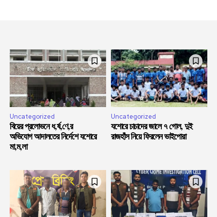
Uncategorized
Uncategorized
বিয়ের প্রলোভনে ধ,র্ষ,ণে,র
যশোরে চাচাদের জালে ৭ গোল, দুই
অভিযোগ আদালতের নির্দেশে যশোরে
রাজহাঁস নিয়ে ফিরলেন ভাইপোরা
মা,ম,লা