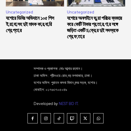
Uncategorized
Uncategorized
যশোরে ডিবির অভিযানে ১০৫ পিস
যশোরে অনলাইনে ভু,য়া পরিচয় ব্যবহার
ই,য়া,বা,সহ দুই মাদক কা,র,বা,রি
করে কোটি টাকার প্র,তা,র,ণা,র সঙ্গে
গ্রে,প্তা,র
জড়িত একটি চ,ক্রে,র দুই সদস্যকে
গ্রে,ফ,তা,র
সম্পাদক ও প্রকাশক: মোঃ আব্দার রহমান।
ঢাকা অফিস : গ্রীনওয়ে রোড,বড় মগবাজার, ঢাকা।
যশোর অফিস: পুরাতন কসবা বিমান বন্দর সড়ক, যশোর।
মোবাইল: ০১৭৬৩৭০৫০৪৯
Developed by
NEST BD IT
.