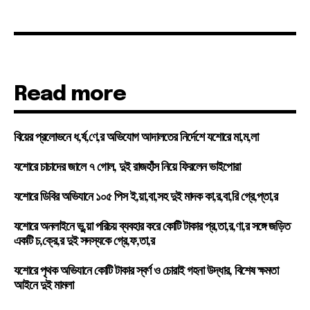
Read more
বিয়ের প্রলোভনে ধ,র্ষ,ণে,র অভিযোগ আদালতের নির্দেশে যশোরে মা,ম,লা
যশোরে চাচাদের জালে ৭ গোল, দুই রাজহাঁস নিয়ে ফিরলেন ভাইপোরা
যশোরে ডিবির অভিযানে ১০৫ পিস ই,য়া,বা,সহ দুই মাদক কা,র,বা,রি গ্রে,প্তা,র
যশোরে অনলাইনে ভু,য়া পরিচয় ব্যবহার করে কোটি টাকার প্র,তা,র,ণা,র সঙ্গে জড়িত
একটি চ,ক্রে,র দুই সদস্যকে গ্রে,ফ,তা,র
যশোরে পৃথক অভিযানে কোটি টাকার স্বর্ণ ও চোরাই গহনা উদ্ধার, বিশেষ ক্ষমতা
আইনে দুই মামলা