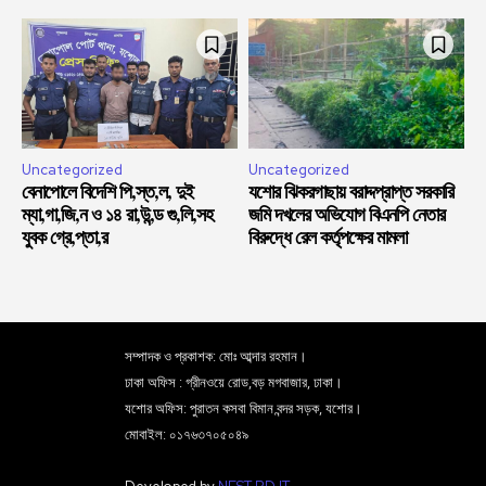
Uncategorized
Uncategorized
বেনাপোলে বিদেশি পি,স্ত,ল, দুই
যশোর ঝিকরগাছায় বরাদ্দপ্রাপ্ত সরকারি
ম্যা,গা,জি,ন ও ১৪ রা,উ,ন্ড গু,লি,সহ
জমি দখলের অভিযোগ বিএনপি নেতার
যুবক গ্রে,প্তা,র
বিরুদ্ধে রেল কর্তৃপক্ষের মামলা
সম্পাদক ও প্রকাশক: মোঃ আব্দার রহমান।
ঢাকা অফিস : গ্রীনওয়ে রোড,বড় মগবাজার, ঢাকা।
যশোর অফিস: পুরাতন কসবা বিমান বন্দর সড়ক, যশোর।
মোবাইল: ০১৭৬৩৭০৫০৪৯