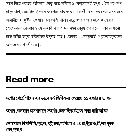
সাথে নিয়ে শহরের গরীবশাহ মোড় হতে শনিবার ১ ফেব্রুয়অরী দুপুর ২ টার পর শেখ
মাসুদ রানা, রেজাউল ইসলামকে গ্রেফতার করে। পরবর্তীতে তাদের দেয়া তথ্য মতে
আসামীদের কুষ্টিয়া জেলার কুমারখালী থানার মহেন্দ্রপুর বাজার হতে আনোয়ার
হোসেনরকে রোববার ২ ফেব্রুয়ারী রাত ২ টার সময় গ্রেফতার করে। তার দেখানো
মতে বাদির উক্ত ইজিবাইক উদ্ধার করে। রোববার ২ ফেব্রুয়ারী গ্রেফতারকৃতদের
আদালতে সোপর্দ করে।#
Read more
যশোর বোর্ডে পাসের হার ৬৬.২৭% জিপিএ-৫ পেয়েছে ১১ হাজার ৪৭৮ জন
যশোর জেনারেল হাসপাতালে স্বর্ণের চেইন ছিনতাইয়ের সময় নারী আটক
বেনাপোলে বিদেশি পি,স্ত,ল, দুই ম্যা,গা,জি,ন ও ১৪ রা,উ,ন্ড গু,লি,সহ যুবক
গ্রে,প্তা,র