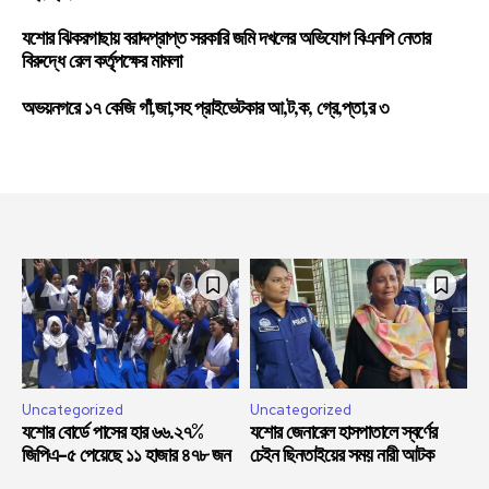
যশোর ঝিকরগাছায় বরাদ্দপ্রাপ্ত সরকারি জমি দখলের অভিযোগ বিএনপি নেতার
বিরুদ্ধে রেল কর্তৃপক্ষের মামলা
অভয়নগরে ১৭ কেজি গাঁ,জা,সহ প্রাইভেটকার আ,ট,ক, গ্রে,প্তা,র ৩
Uncategorized
Uncategorized
যশোর বোর্ডে পাসের হার ৬৬.২৭%
যশোর জেনারেল হাসপাতালে স্বর্ণের
জিপিএ-৫ পেয়েছে ১১ হাজার ৪৭৮ জন
চেইন ছিনতাইয়ের সময় নারী আটক