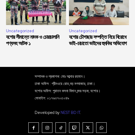
Uncategorized
Uncategorized
যশোর সীমান্তে মাদক ও চোরাচালানি
যশোর চৌগাছায় সম্পত্তি নিয়ে বিরোধে
পণ্যসহ আটক ১
ভাই-চাচাতো ভাইদের হুমকির অভিযোগ
সম্পাদক ও প্রকাশক: মোঃ আব্দার রহমান।
ঢাকা অফিস : গ্রীনওয়ে রোড,বড় মগবাজার, ঢাকা।
যশোর অফিস: পুরাতন কসবা বিমান বন্দর সড়ক, যশোর।
মোবাইল: ০১৭৬৩৭০৫০৪৯
Developed by
NEST BD IT
.