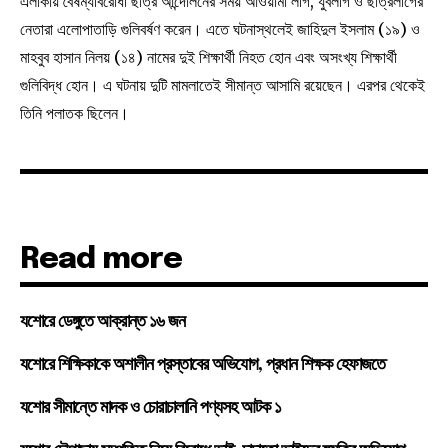
এলাকায় বৈষম্যবিরোধী ছাত্র আন্দোলনের সময় আওয়ামী লীগ, যুবলীগ ও ছাত্রলীগের
নেতারা এলোপাতাড়ি গুলিবর্ষণ করেন। এতে ঘটনাস্থলেই জাহিদুল ইসলাম (১৯) ও
মাহবুব হাসান নিলয় (১৪) নামের দুই শিক্ষার্থী নিহত হোন এবং অসংখ্য শিক্ষার্থী
গুলিবিদ্ধ হোন। এ ঘটনায় দুটি মামলাতেই সীমান্ত আসামি রয়েছেন। এরপর থেকেই
তিনি পলাতক ছিলেন।
Read more
যশোরে ডেঙ্গুতে আক্রান্ত ১৬ জন
যশোরে শিক্ষিকাকে অশালীন প্রস্তাবের অভিযোগ, প্রধান শিক্ষক হেফাজতে
যশোর সীমান্তে মাদক ও চোরাচালানি পণ্যসহ আটক ১